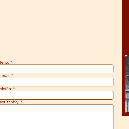
eno: *
-mail: *
elefón: *
ext správy: *