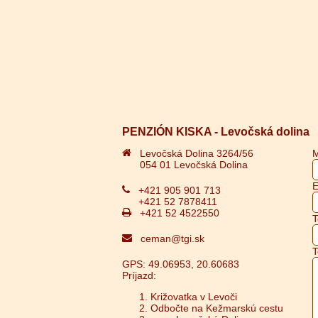
PENZIÓN KISKA - Levočská dolina
Levočská Dolina 3264/56
M
054 01 Levočská Dolina
E
+421 905 901 713
+421 52 7878411
+421 52 4522550
T
ceman@tgi.sk
T
GPS: 49.06953, 20.60683
Príjazd:
Križovatka v Levoči
Odbočte na Kežmarskú cestu