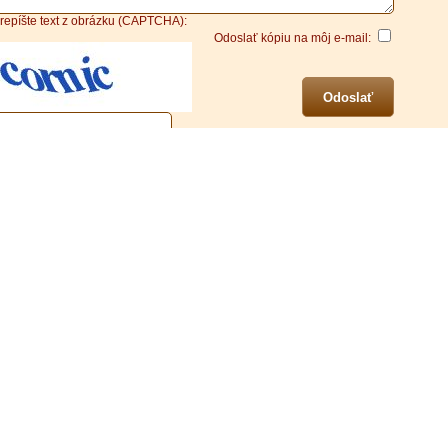
repíšte text z obrázku (CAPTCHA):
Odoslať kópiu na môj e-mail:
Odoslať
Gallery
Activities
Price List
Reservation
Contact
Accommo
C