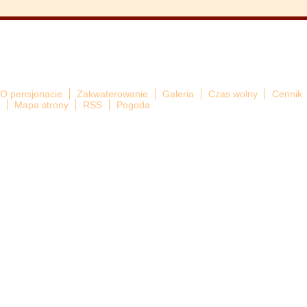
O pensjonacie
Zakwaterowanie
Galeria
Czas wolny
Cennik
Mapa strony
RSS
Pogoda